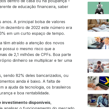
idos dentro de casa ou na poupança –
arente de educação financeira, saber
nos. A principal bolsa de valores
E
m dezembro de 2022 este número era
19,3% em um curto espaço de tempo.
xa têm atraído a atenção dos novos
ue possui o mesmo risco que a
mais de 2,1 milhões de CPFs. Boa parte
óprio dinheiro se multiplicar e ter uma
s, sendo 82% deles bancarizados, ou
imentos ainda é baixo.
A falta de
m a ajuda da tecnologia, os brasileiros
rança e boa rentabilidade.
 investimento disponíveis
,
e de analisar o funcionamento do mercado.