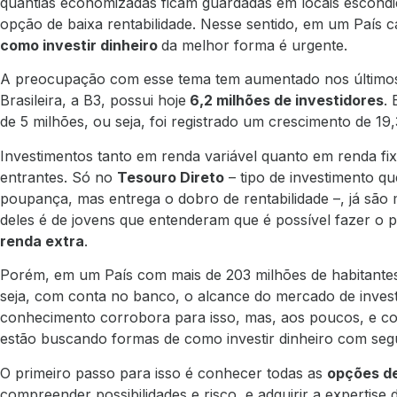
quantias economizadas ficam guardadas em locais escond
opção de baixa rentabilidade. Nesse sentido, em um País c
como investir dinheiro
da melhor forma é urgente.
A preocupação com esse tema tem aumentado nos últimos a
Brasileira, a B3, possui hoje
6,2 milhões de investidores
. 
de 5 milhões
, ou seja, foi registrado um crescimento de 
Investimentos tanto em renda variável quanto em renda fi
entrantes. Só no
Tesouro Direto
– tipo de investimento q
poupança, mas entrega o dobro de rentabilidade –, já são 
deles é de jovens que entenderam que é possível fazer o pr
renda extra
.
Porém, em um País com mais de 203 milhões de habitante
seja, com conta no banco, o alcance do mercado de invest
conhecimento corrobora para isso
, mas, aos poucos, e co
estão buscando formas de como investir dinheiro com segu
O primeiro passo para isso é conhecer todas as
opções de
compreender possibilidades e risco, e adquirir a expertis