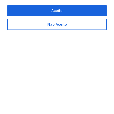
Aceito
Não Aceito
ANTERIOR
PRÓXIMO
Dicas para otimizar a gestão tributária da sua empresa
Ministro Alexandre de Moraes do STF derruba decisão que reconheceu vínculo empregatício entre médica PJ e hospital
PUBLICAÇÕES
RELACIONADAS
Cronograma completo da Reforma
Tributária até 2033