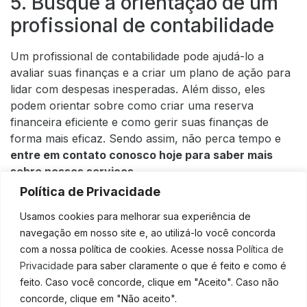
5. Busque a orientação de um
profissional de contabilidade
Um profissional de contabilidade pode ajudá-lo a
avaliar suas finanças e a criar um plano de ação para
lidar com despesas inesperadas. Além disso, eles
podem orientar sobre como criar uma reserva
financeira eficiente e como gerir suas finanças de
forma mais eficaz. Sendo assim, não perca tempo e
entre em contato conosco hoje para saber mais
sobre nossos serviços.
Política de Privacidade
Seguindo essas dicas, você pode lidar com despesas
imprevistas de forma mais tranquila e segura. Por fim
Usamos cookies para melhorar sua experiência de
não esqueça de
nos acompanhe no Instagram e não
navegação em nosso site e, ao utilizá-lo você concorda
perca as novidades!
com a nossa política de cookies. Acesse nossa
Política de
Privacidade
para saber claramente o que é feito e como é
feito. Caso você concorde, clique em "Aceito". Caso não
concorde, clique em "Não aceito".