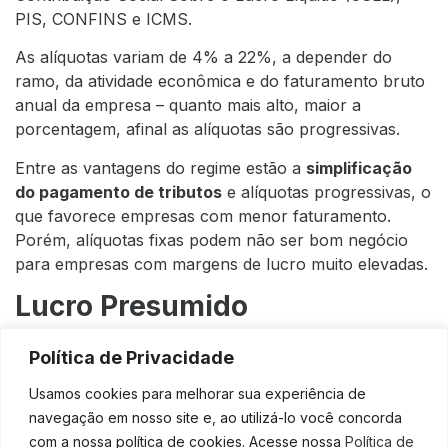
PIS, CONFINS e ICMS.
As alíquotas variam de 4% a 22%, a depender do
ramo, da atividade econômica e do faturamento bruto
anual da empresa – quanto mais alto, maior a
porcentagem, afinal as alíquotas são progressivas.
Entre as vantagens do regime estão a
simplificação
do pagamento de tributos
e alíquotas progressivas, o
que favorece empresas com menor faturamento.
Porém, alíquotas fixas podem não ser bom negócio
para empresas com margens de lucro muito elevadas.
Lucro Presumido
O
Lucro Presumido
, como o próprio nome sugere, é
Política de Privacidade
o regime em que o tributo é calculado a partir da
Usamos cookies para melhorar sua experiência de
presunção de lucro de uma empresa
, definida a partir
navegação em nosso site e, ao utilizá-lo você concorda
da
receita bruta auferida
. Isso simplifica a apuração
com a nossa política de cookies. Acesse nossa
Política de
dos impostos.