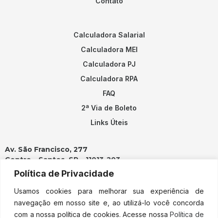
Contato
Calculadora Salarial
Calculadora MEI
Calculadora PJ
Calculadora RPA
FAQ
2ª Via de Boleto
Links Úteis
Av. São Francisco, 277
Centro – Santos, SP – 11013-203
Política de Privacidade
Contatos:
Usamos cookies para melhorar sua experiência de
(13) 3202-2100
navegação em nosso site e, ao utilizá-lo você concorda
adicao@adicao.com.br
com a nossa política de cookies. Acesse nossa
Política de