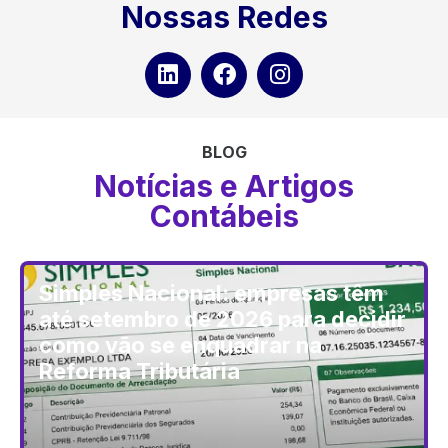
Nossas Redes
importância pela exigência legal, por tanto, essa
área tem como responsabilidade todo o registro
contábil e financeiro de nossos clientes, examinando
os fatos contábeis de acordo com os documentos e
informações da empresa.
BLOG
Saiba mais
Notícias e Artigos
Contábeis
Simples Nacional: empresas têm
até setembro de 2026 para decidir
como vão se enquadrar na
Reforma Tributária