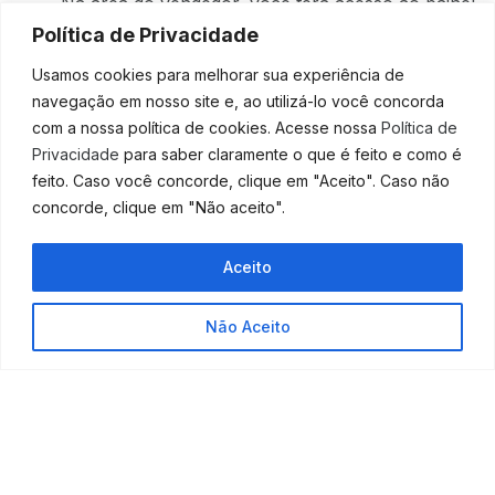
Na área do vendedor, você terá acesso ao painel
de vendas, ao painel financeiro, às análises de
Política de Privacidade
desempenho e aos relatórios de devoluções e
Usamos cookies para melhorar sua experiência de
reclamações. Acompanhe de perto e ajuste
navegação em nosso site e, ao utilizá-lo você concorda
estratégias de acordo com os dados.
com a nossa política de cookies. Acesse nossa
Política de
Perfis do TikTok para se
Privacidade
para saber claramente o que é feito e como é
feito. Caso você concorde, clique em "Aceito". Caso não
inspirar
concorde, clique em "Não aceito".
Ainda está na dúvida de como a sua marca pode
Aceito
explorar o potencial do TikTok e do TikTok Shop?
Aqui estão alguns perfis que podem servir como
inspiração.
Não Aceito
Aura Beauty
A marca da influenciadora Jade Picon é um dos
principais exemplos de como os afiliados do TikTok
podem viralizar um produto. Além da importância de
ouvir o que eles estão dizendo para guiar a estratégia