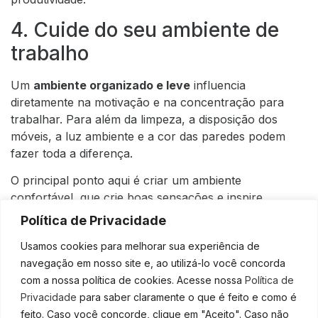
4. Cuide do seu ambiente de
trabalho
Um
ambiente organizado e leve
influencia
diretamente na motivação e na concentração para
trabalhar. Para além da limpeza, a disposição dos
móveis, a luz ambiente e a cor das paredes podem
fazer toda a diferença.
O principal ponto aqui é criar um ambiente
confortável, que crie boas sensações e inspire.
Política de Privacidade
Utilizar óleos essenciais para aromatizar o ambiente
também pode ser interessante – os de alecrim, capim
Usamos cookies para melhorar sua experiência de
limão e lavanda prometem ajudar na atenção.
navegação em nosso site e, ao utilizá-lo você concorda
com a nossa política de cookies. Acesse nossa
Política de
5. Questione os seus
Privacidade
para saber claramente o que é feito e como é
sentimentos
feito. Caso você concorde, clique em "Aceito". Caso não