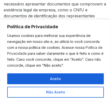
necessário apresentar documentos que comprovem a
existência legal da empresa, como o CNPJ e
documentos de identificação dos representantes
legais. Além disso, o banco pode solicitar outras
Política de Privacidade
informações.
Usamos cookies para melhorar sua experiência de
Uma vez aberta a conta, a empresa pode realizar as
navegação em nosso site e, ao utilizá-lo você concorda
mesmas operações que uma pessoa física, como
com a nossa política de cookies. Acesse nossa
Política de
depósitos, saques, transferências e pagamentos de
Privacidade
para saber claramente o que é feito e como é
contas. No entanto, é importante destacar que a
feito. Caso você concorde, clique em "Aceito". Caso não
movimentação da conta bancária da empresa deve
concorde, clique em "Não aceito".
estar sempre conforme a legislação tributária e
contábil, a fim de evitar problemas com a Receita
Federal.
Aceito
As contas bancárias para pessoa jurídica podem ter
Não Aceito
diferentes tipos de tarifas e taxas, dependendo do
banco e do pacote de serviços escolhido. É importante
avaliar as opções disponíveis no mercado para