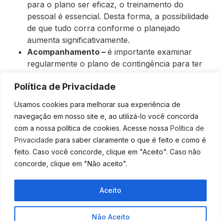
para o plano ser eficaz, o treinamento do
pessoal é essencial. Desta forma, a possibilidade
de que tudo corra conforme o planejado
aumenta significativamente.
Acompanhamento –
é importante examinar
regularmente o plano de contingência para ter
certeza de que ele ainda é válido e efetivo.
Política de Privacidade
Considere quaisquer novos riscos ou
oportunidades, e faça as modificações
Usamos cookies para melhorar sua experiência de
necessárias, se necessário.
navegação em nosso site e, ao utilizá-lo você concorda
Conte com auxílio capacitado
com a nossa política de cookies. Acesse nossa
Política de
Privacidade
para saber claramente o que é feito e como é
para colocar seu plano em
feito. Caso você concorde, clique em "Aceito". Caso não
ação!
concorde, clique em "Não aceito".
Geralmente, um plano de contingência é colocado em
Aceito
prática quando um perigo potencial é identificado. É
difícil desenvolver um plano sem antes reconhecer se
Não Aceito
algum risco está presente, mas identificar os riscos