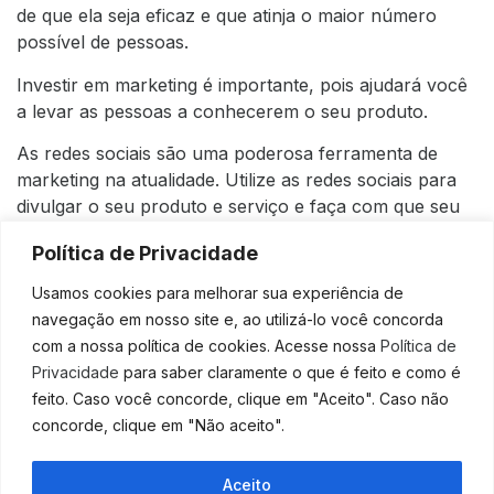
de que ela seja eficaz e que atinja o maior número
possível de pessoas.
Investir em marketing é importante, pois ajudará você
a levar as pessoas a conhecerem o seu produto.
As redes sociais são uma poderosa ferramenta de
marketing na atualidade. Utilize as redes sociais para
divulgar o seu produto e serviço e faça com que seu
público saiba o que existe para ele.
Política de Privacidade
As redes sociais são ótimas para a construção de
Usamos cookies para melhorar sua experiência de
relacionamentos com os seus clientes, além de
navegação em nosso site e, ao utilizá-lo você concorda
permitirem que você crie campanhas de marketing
com a nossa política de cookies. Acesse nossa
Política de
direcionadas para o seu público-alvo.
Privacidade
para saber claramente o que é feito e como é
5- Crie um sistema de suporte
feito. Caso você concorde, clique em "Aceito". Caso não
concorde, clique em "Não aceito".
Um sistema de suporte oferece informações úteis
sobre a sua empresa, ajudando os clientes a entender
Aceito