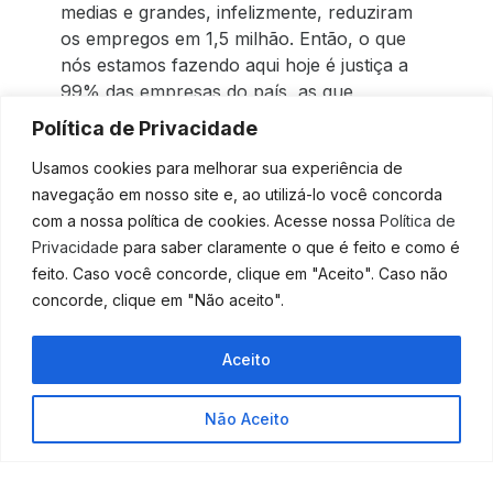
medias e grandes, infelizmente, reduziram
os empregos em 1,5 milhão. Então, o que
nós estamos fazendo aqui hoje é justiça a
99% das empresas do país, as que
empregam 50% das pessoas. Especialmente
Política de Privacidade
os franqueados: enquanto o Brasil cresceu
Usamos cookies para melhorar sua experiência de
1%, o setor cresceu quase 4% — ressaltou
navegação em nosso site e, ao utilizá-lo você concorda
a senadora.
com a nossa política de cookies. Acesse nossa
Política de
Celeridade
Privacidade
para saber claramente o que é feito e como é
feito. Caso você concorde, clique em "Aceito". Caso não
Durante a votação, vários senadores pediram rápida
concorde, clique em "Não aceito".
aprovação da matéria pela Câmara dos Deputados.
Aceito
— Nós precisamos cuidar para que todas as
decisões que temos tomado cheguem o
mais rapidamente possível à população, que
Não Aceito
os recursos cheguem aos estados e aos
municípios para absorver o aumento da