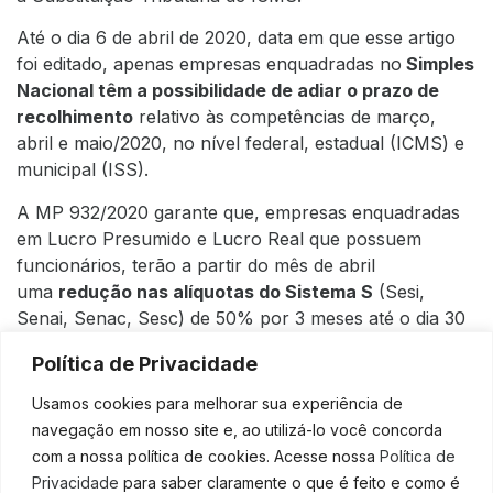
Até o dia 6 de abril de 2020, data em que esse artigo
foi editado, apenas empresas enquadradas no
Simples
Nacional têm a possibilidade de adiar o prazo de
recolhimento
relativo às competências de março,
abril e maio/2020, no nível federal, estadual (ICMS) e
municipal (ISS).
A MP 932/2020 garante que, empresas enquadradas
em Lucro Presumido e Lucro Real que possuem
funcionários, terão a partir do mês de abril
uma
redução nas alíquotas do Sistema S
(Sesi,
Senai, Senac, Sesc) de 50% por 3 meses até o dia 30
de junho.
Política de Privacidade
A Receita decidiu pela
desoneração do IOF
para
Usamos cookies para melhorar sua experiência de
operações de crédito
por 90 dias até o dia 3 de julho
navegação em nosso site e, ao utilizá-lo você concorda
de 2020, facilitando a obtenção de financiamento ou
com a nossa política de cookies. Acesse nossa
Política de
refinanciamento de dívidas.
Privacidade
para saber claramente o que é feito e como é