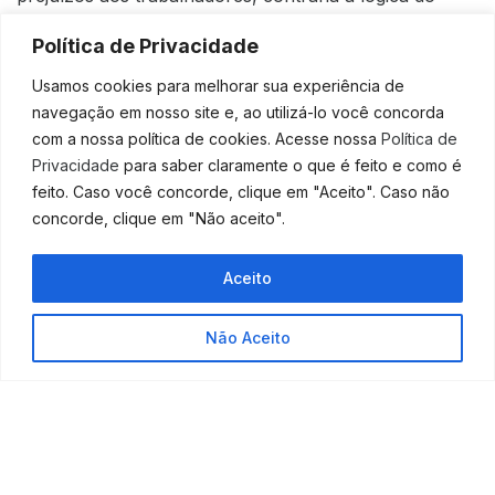
Direito do Trabalho, que parte da premissa da
Política de Privacidade
desigualdade estrutural entre os dois polos da relação
laboral. Ele explica que é necessário interpretar o
Usamos cookies para melhorar sua experiência de
texto da MP segundo a Constituição Federal para que
navegação em nosso site e, ao utilizá-lo você concorda
seja dada um mínimo de efetividade à comunicação a
com a nossa política de cookies. Acesse nossa
Política de
ser feita ao sindicato na negociação e com sua
Privacidade
para saber claramente o que é feito e como é
aprovação.
feito. Caso você concorde, clique em "Aceito". Caso não
concorde, clique em "Não aceito".
Processo: ADIn
6.363
Fonte:
Migalhas
Aceito
Fale Conosco
Não Aceito
ANTERIOR
PRÓXIMO