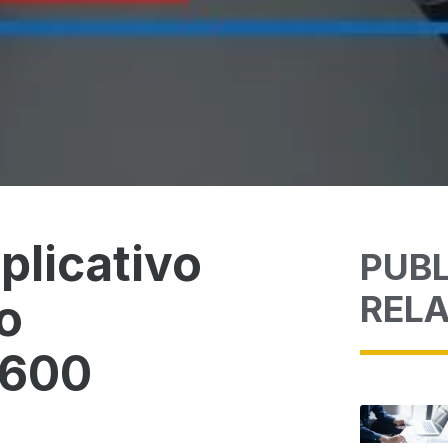
aplicativo
PUB
REL
io
 600