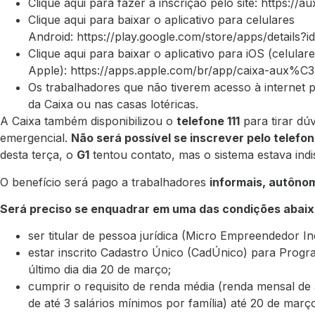
Clique aqui para fazer a inscrição pelo site:
https://aux
Clique aqui para baixar o aplicativo para celulares
Android:
https://play.google.com/store/apps/details?id
Clique aqui para baixar o aplicativo para iOS (celular
Apple):
https://apps.apple.com/br/app/caixa-aux%C
Os trabalhadores que não tiverem acesso à internet 
da Caixa ou nas casas lotéricas.
A Caixa também disponibilizou o
telefone 111
para tirar dú
emergencial.
Não será possível se inscrever pelo telefon
desta terça, o
G1
tentou contato, mas o sistema estava indi
O benefício será pago a trabalhadores
informais, autôno
Será preciso se enquadrar em uma das condições abaix
ser titular de pessoa jurídica (Micro Empreendedor In
estar inscrito Cadastro Único (CadÚnico) para Progr
último dia dia 20 de março;
cumprir o requisito de renda média (renda mensal de 
de até 3 salários mínimos por família) até 20 de març