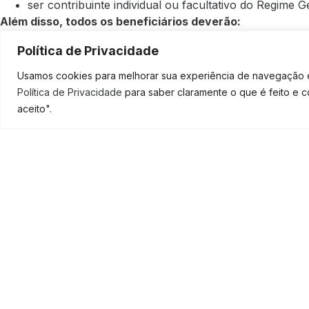
ser contribuinte individual ou facultativo do Regime G
Além disso, todos os beneficiários deverão:
ter mais de 18 anos de idade;
Política de Privacidade
ter renda mensal de até meio salário mínimo por pes
Usamos cookies para melhorar sua experiência de navegação em
ter renda mensal até 3 salários mínimos (R$ 3.135) por
Política de Privacidade
para saber claramente o que é feito e 
não ter recebido rendimentos tributáveis acima de R
aceito".
A mulher que for mãe e chefe de família, e estiver de
SOLICI
receber R$ 1,2 mil (duas cotas) por mês.
Na renda familiar, serão considerados todos os rendimen
moram na mesma residência, exceto o dinheiro do Bolsa Fa
Fonte:
G1