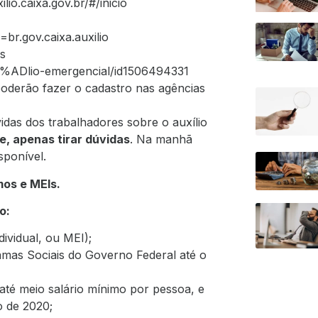
ilio.caixa.gov.br/#/inicio
=br.gov.caixa.auxilio
es
3%ADlio-emergencial/id1506494331
poderão fazer o cadastro nas agências
vidas dos trabalhadores sobre o auxílio
e, apenas tirar dúvidas
. Na manhã
sponível.
mos e MEIs.
o:
dividual, ou MEI);
amas Sociais do Governo Federal até o
até meio salário mínimo por pessoa, e
o de 2020;