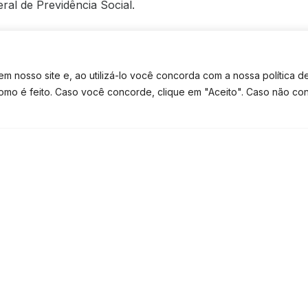
eral de Previdência Social.
soa (R$ 522,50);
 nosso site e, ao utilizá-lo você concorda com a nossa política d
 família;
como é feito. Caso você concorde, clique em "Aceito". Caso não co
$ 28.559,70 em 2018.
ntro dos demais critérios, poderá
TE CONTATO
TEM DÚVIDAS? FALE NO WHATSAPP
tos obtidos por todos os membros que
mília.