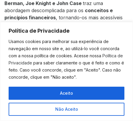
Berman, Joe Knight e John Case
traz uma
abordagem descomplicada para os
conceitos e
princípios financeiros
, tornando-os mais acessíveis
para aquelas pessoas que não possuem familiaridade
Política de Privacidade
com o tema.
Usamos cookies para melhorar sua experiência de
Entre os temas abordados estão análise de caixa,
navegação em nosso site e, ao utilizá-lo você concorda
medição financeira, transparência e outros conceitos
com a nossa política de cookies. Acesse nossa
Política de
importantes para o dia a dia de uma empresa.
Privacidade
para saber claramente o que é feito e como é
6. Contágio:
feito. Caso você concorde, clique em "Aceito". Caso não
concorde, clique em "Não aceito".
Por que as
coisas pegam
Aceito
Outra disciplina
Não Aceito
essencial para o
empreendedor é o
marketing
, afinal, é
preciso saber vender,