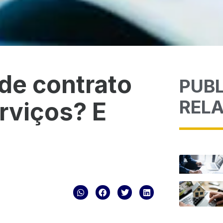
 de contrato
PUB
REL
rviços? E