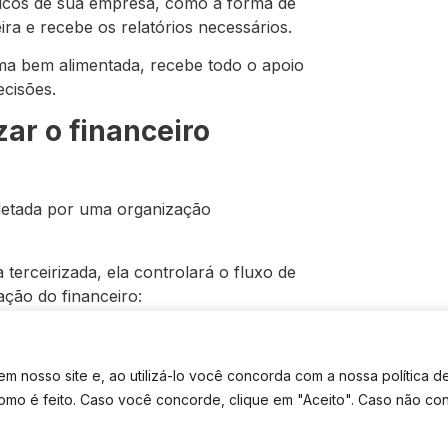
ticos de sua empresa, como a forma de
eira e recebe os relatórios necessários.
rma bem alimentada, recebe todo o apoio
ecisões.
ar o financeiro
letada por uma organização
erceirizada, ela controlará o fluxo de
ação do financeiro:
 nosso site e, ao utilizá-lo você concorda com a nossa política d
como é feito. Caso você concorde, clique em "Aceito". Caso não co
ness;
TE CONTATO
TEM DÚVIDAS? FALE NO WHATSAPP