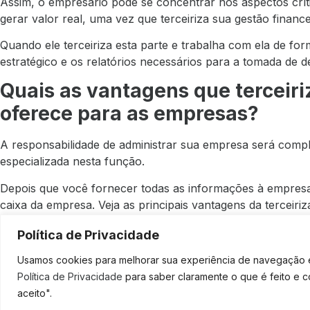
Assim, o empresário pode se concentrar nos aspectos crí
gerar valor real, uma vez que terceiriza sua gestão financ
Quando ele terceiriza esta parte e trabalha com ela de fo
estratégico e os relatórios necessários para a tomada de d
Quais as vantagens que terceiriz
oferece para as empresas?
A responsabilidade de administrar sua empresa será comp
especializada nesta função.
Depois que você fornecer todas as informações à empresa t
caixa da empresa. Veja as principais vantagens da terceiriz
Redução de custos com pessoal;
Política de Privacidade
Aumenta o controle financeiro;
Usamos cookies para melhorar sua experiência de navegação em
Redução de erros na gestão financeira;
Política de Privacidade
para saber claramente o que é feito e 
O empresário pode voltar a sua atenção ao core busi
aceito".
Melhor gestão dos processos financeiros;
SOLICI