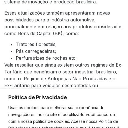
sistema de inovação e produção brasileira.
Essas atualizações também apresentaram novas
possibilidades para a indústria automotiva,
principalmente em relação aos produtos considerados
como Bens de Capital (BK), como:
Tratores florestais;
Pás carregadeiras;
Perfuratrizes de rochas etc.
Vale ressaltar que ainda existem outros regimes de Ex-
Tarifário que beneficiam o setor industrial brasileiro,
como o Regime de Autopeças Não Produzidas e o
Ex-Tarifário para veículos desmontados ou
semidesmontados.
Política de Privacidade
Conte com o suporte de uma
Usamos cookies para melhorar sua experiência de
contabilidade especializada!
navegação em nosso site e, ao utilizá-lo você concorda
com a nossa política de cookies. Acesse nossa
Política de
São muitos os benefícios do
regime Ex-Tarifário
para