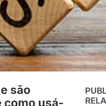
ue são
PUB
REL
 e como usá-