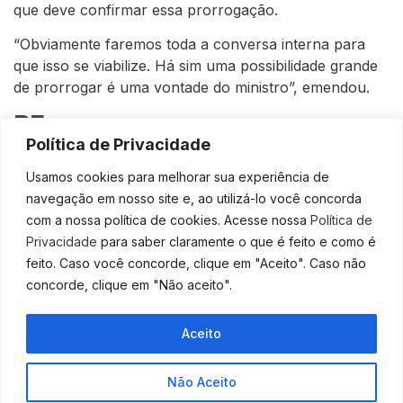
que deve confirmar essa prorrogação.
“Obviamente faremos toda a conversa interna para
que isso se viabilize. Há sim uma possibilidade grande
de prorrogar é uma vontade do ministro”, emendou.
BEm
Política de Privacidade
Até agora, o governo liberou R$ 25,5 bilhões para o
Usamos cookies para melhorar sua experiência de
BEm, que prevê o pagamento de uma compensação
navegação em nosso site e, ao utilizá-lo você concorda
salarial para os trabalhadores que tiveram a renda
com a nossa política de cookies. Acesse nossa
Política de
reduzida.
Privacidade
para saber claramente o que é feito e como é
feito. Caso você concorde, clique em "Aceito". Caso não
O BEM é o suplemento concedido pelo governo para
concorde, clique em "Não aceito".
aqueles trabalhadores que tiveram a jornada e o
reduzidos, ou os contratos suspensos, com prevê o
programa.
Aceito
Fonte:
Contábeis
Não Aceito