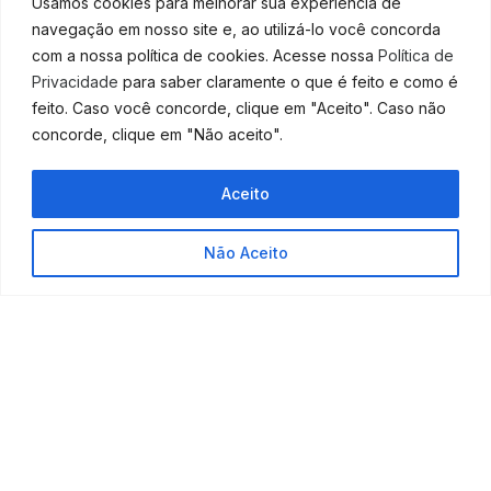
Usamos cookies para melhorar sua experiência de
Tendo já identificado e elaborado meios de sanar as
navegação em nosso site e, ao utilizá-lo você concorda
fraqueza e potencializar as forças, é hora de olhar
com a nossa política de cookies. Acesse nossa
Política de
para o mercado.
Privacidade
para saber claramente o que é feito e como é
feito. Caso você concorde, clique em "Aceito". Caso não
Aqui, é preciso ver quais são as oportunidades que
concorde, clique em "Não aceito".
você tem e o que é uma ameaça para o crescimento
do seu negócio.
Aceito
Alguns pontos a serem analisados são:
A sua localização é boa?
Não Aceito
Existe muita concorrência?
Há parcerias que possam ser feitas?
Existem impeditivos públicos que possam te
afetar?
Seu público está próximo de você?
E, assim como anteriormente, é preciso pensar em
formas de contornar as ameaças e potencializar e
usufruir das oportunidades.