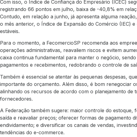
Com isso, o Índice de Confiança do Empresário (ICEC) se
registrando 66 pontos em julho, baixa de -40,8% em rel
Contudo, em relação a junho, já apresenta alguma reaçã
o mês anterior, o Índice de Expansão do Comércio (IEC) e
estáveis.
Para o momento, a FecomercioSP recomenda aos empree
operações administrativas, reavaliem riscos e evitem aume
caixa continua fundamental para manter o negócio, sendo
pagamentos e recebimentos, redobrando o controle de saíd
Também é essencial se atentar às pequenas despesas, qu
importante do orçamento. Além disso, é bom renegociar o
alinhando os recursos de acordo com o planejamento de tr
fornecedores.
A Federação também sugere: maior controle do estoque, 
saída e reavaliar preços; oferecer formas de pagamento di
endividamento; e diversificar os canais de vendas, invest
tendências do e-commerce.