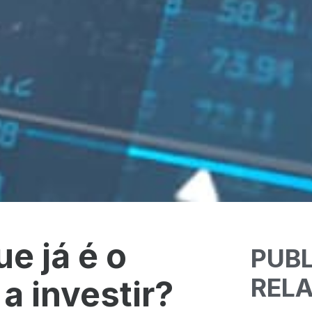
e já é o
PUB
REL
a investir?