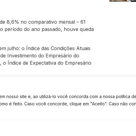
a de 8,6% no comparativo mensal – 61
mo período do ano passado, houve queda
m julho: o Índice das Condições Atuais
 de Investimento do Empresário do
, o Índice de Expectativa do Empresário
e estável, com leve baixa de -0,4%: de
 nosso site e, ao utilizá-lo você concorda com a nossa política d
omparação com o mesmo período do ano
como é feito. Caso você concorde, clique em "Aceito". Caso não co
TE CONTATO
TEM DÚVIDAS? FALE NO WHATSAPP
 itens, o Índice Expectativas para
apartida, o Nível de Investimento das