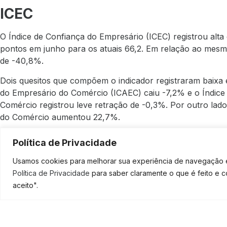
ICEC
O Índice de Confiança do Empresário (ICEC) registrou alt
pontos em junho para os atuais 66,2. Em relação ao mes
de -40,8%.
Dois quesitos que compõem o indicador registraram baixa e
do Empresário do Comércio (ICAEC) caiu -7,2% e o Índice
Comércio registrou leve retração de -0,3%. Por outro lado
do Comércio aumentou 22,7%.
IEC
Política de Privacidade
O Índice de Expansão do Comércio (IEC) ficou praticament
Usamos cookies para melhorar sua experiência de navegação em
62,8 pontos em junho, para 62,5 pontos em julho. Na c
Política de Privacidade
para saber claramente o que é feito e 
passado, a baixa foi de -38,4%.
aceito".
SOLICI
Com a retomada gradual das atividades do comércio, um dos
Contratação de Funcionários obteve alta de 6,5%. Em contr