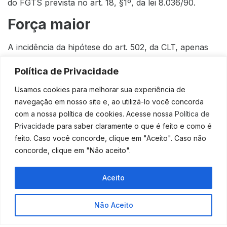
do FGTS prevista no art. 18, §1º, da lei 8.036/90.
Força maior
A incidência da hipótese do art. 502, da CLT, apenas
autoriza a redução pela metade da indenização
Política de Privacidade
compensatória do FGTS. O referido artigo assim
dispõe:
Usamos cookies para melhorar sua experiência de
navegação em nosso site e, ao utilizá-lo você concorda
De acordo com a nota, não se admitirá alegação de
com a nossa política de cookies. Acesse nossa
Política de
força maior como motivo para rescindir contratos de
Privacidade
para saber claramente o que é feito e como é
trabalho se não houve extinção da empresa ou do
feito. Caso você concorde, clique em "Aceito". Caso não
estabelecimento em que trabalhe o empregado.
concorde, clique em "Não aceito".
“Art. 502 – Ocorrendo motivo de força
maior que determine a extinção da empresa,
Aceito
ou de um dos estabelecimentos em que
trabalhe o empregado, é assegurada a este,
Não Aceito
quando despedido, uma indenização na
forma seguinte: