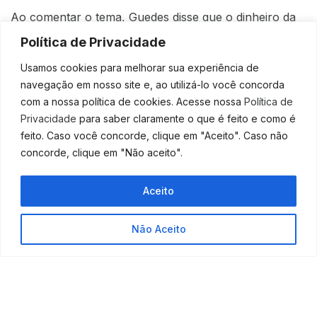
Ao comentar o tema, Guedes disse que o dinheiro da
saúde não pode virar aumento de salário e farra
Política de Privacidade
eleitoral. O ministro então traçou um paralelo com
uma guerra e acabou comparando servidores a
Usamos cookies para melhorar sua experiência de
mercenários.
navegação em nosso site e, ao utilizá-lo você concorda
com a nossa política de cookies. Acesse nossa
Política de
“Entra na guerra, vamos lutar. Quando o
Privacidade
para saber claramente o que é feito e como é
Brasil estiver forte daqui a um ano e meio,
feito. Caso você concorde, clique em "Aceito". Caso não
aí vamos distribuir quinquênio, milênio,
concorde, clique em "Não aceito".
oxigênio, vamos dar tudo para todo mundo
depois da guerra. Você não dá medalha
Aceito
antes da guerra. Os nossos heróis não são
mercenários, eles não precisam de dinheiro
Não Aceito
para ir à luta, eles vão à luta primeiro,
depois recebem as medalhas”, disse.
O ministro afirmou que Bolsonaro deve vetar os
reajustes e ressaltou que seria “moralmente errado”
uma eventual derrubada do veto pelo Congresso.