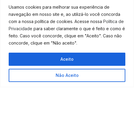
Nacional (CGSN) “teve uma ótima inciativa” ao
Usamos cookies para melhorar sua experiência de
postergar em seis meses o recolhimento do Simples,
navegação em nosso site e, ao utilizá-lo você concorda
porém somente entre março e maio de 2020. Ainda
com a nossa política de cookies. Acesse nossa
Política de
que louvável, “a medida é muito tímida para as
Privacidade
para saber claramente o que é feito e como é
necessidades do momento”, finaliza Cunha.
feito. Caso você concorde, clique em "Aceito". Caso não
concorde, clique em "Não aceito".
Fonte:
Agência Senado
Aceito
Não Aceito
ANTERIOR
PRÓXIMO
Governo pode reduzir encargos trabalhistas para estimular empregos
Como calcular o Simples Nacional 2020?