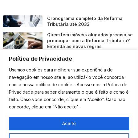
Cronograma completo da Reforma
Tributária até 2033
Quem tem imóveis alugados precisa se
preocupar com a Reforma Tributária?
Entenda as novas regras
IBS e CBS: entenda os novos impostos
Política de Privacidade
da Reforma Tributária e como emitir NF
Usamos cookies para melhorar sua experiência de
O que muda para empresas do Simples
navegação em nosso site e, ao utilizá-lo você concorda
Nacional com a Reforma Tributária?
com a nossa política de cookies. Acesse nossa
Política de
Fluxo de caixa desorganizado: sinais
Privacidade
para saber claramente o que é feito e como é
de alerta que sua empresa não pode
feito. Caso você concorde, clique em "Aceito". Caso não
ignorar
concorde, clique em "Não aceito".
A importância do lazer na prevenção
do burnout entre empreendedores;
Aceito
entenda
Fale Conosco
PRONAMPE: o que a ampliação de