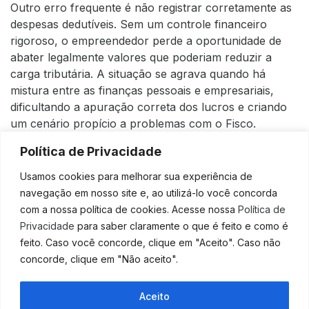
Outro erro frequente é não registrar corretamente as
despesas dedutíveis. Sem um controle financeiro
rigoroso, o empreendedor perde a oportunidade de
abater legalmente valores que poderiam reduzir a
carga tributária. A situação se agrava quando há
mistura entre as finanças pessoais e empresariais,
dificultando a apuração correta dos lucros e criando
um cenário propício a problemas com o Fisco.
Por fim, a falta de acompanhamento contábil
Política de Privacidade
especializado compromete a visão estratégica do
Usamos cookies para melhorar sua experiência de
negócio. Sem o apoio de um contador de confiança,
navegação em nosso site e, ao utilizá-lo você concorda
torna-se difícil identificar oportunidades de economia,
com a nossa política de cookies. Acesse nossa
Política de
manter-se atualizado com as obrigações legais e
Privacidade
para saber claramente o que é feito e como é
realizar projeções seguras para o crescimento da
feito. Caso você concorde, clique em "Aceito". Caso não
empresa.
concorde, clique em "Não aceito".
Como organizar a gestão
Aceito
fiscal para evitar prejuízos?