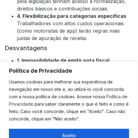
pela legislação tenham acesso à formalização,
direitos básicos e contribuições sociais.
4. Flexibilização para categorias específicas
Trabalhadores com altos custos operacionais
(como motoristas de app) terão regras mais
justas de apuração de receita.
Desvantagens
1. Impossibilidade de emitir nota fiscal
Sem CNPJ, o
nanoempreendedor
não poderá
Política de Privacidade
emitir nota fiscal, o que dificulta vendas para
Usamos cookies para melhorar sua experiência de
empresas e a participação em licitações públicas.
navegação em nosso site e, ao utilizá-lo você concorda
2. Tributação como pessoa física
com a nossa política de cookies. Acesse nossa
Política de
Mesmo com isenção de impostos federais, o
Privacidade
para saber claramente o que é feito e como é
profissional poderá ter de contribuir com o IRPF
feito. Caso você concorde, clique em "Aceito". Caso não
se ultrapassar o limite de isenção da tabela
concorde, clique em "Não aceito".
progressiva.
3. Benefícios previdenciários ainda indefinidos
Ainda não foi esclarecido se todos os direitos
Aceito