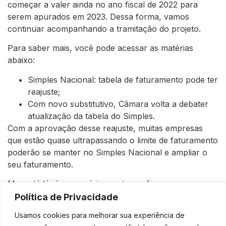
começar a valer ainda no ano fiscal de 2022 para
serem apurados em 2023. Dessa forma, vamos
continuar acompanhando a tramitação do projeto.
Para saber mais, você pode acessar as matérias
abaixo:
Simples Nacional: tabela de faturamento pode ter
reajuste
;
Com novo substitutivo, Câmara volta a debater
atualização da tabela do Simples
.
Com a aprovação desse reajuste, muitas empresas
que estão quase ultrapassando o limite de faturamento
poderão se manter no Simples Nacional e ampliar o
seu faturamento.
Mas, até lá, é necessário manter as finanças
organizadas e entender como agir diante das situações
Política de Privacidade
em que o limite for ultrapassado para conseguir se
Usamos cookies para melhorar sua experiência de
manter no Simples Nacional. Para tanto, contar com