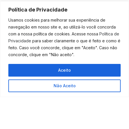
os comprovantes de rendimentos, de bens, de
Política de Privacidade
pagamentos para comprovar as deduções etc.
Usamos cookies para melhorar sua experiência de
Quanto maiores as deduções, menor será o valor do
navegação em nosso site e, ao utilizá-lo você concorda
IR devido a ser pago, e maior a chance de ter direito à
com a nossa política de cookies. Acesse nossa
Política de
restituição.
Privacidade
para saber claramente o que é feito e como é
No entanto, caso você entregue a declaração com
feito. Caso você concorde, clique em "Aceito". Caso não
erros ou esqueça de informar algum rendimento, a
concorde, clique em "Não aceito".
sua declaração ficará retida na malha fina, e você
sofrerá com as punições da Receita Federal, com o
Aceito
impedimento de receber a restituição, o pagamento de
multas e até mesmo o bloqueio do CPF.
Não Aceito
Mas não há motivos para pânico, pois nós estamos
aqui para ajudar você!
Somos especialistas em Imposto de Renda e vamos
cuidar de tudo o que envolve a sua declaração do IR,
desde a apuração dos documentos, o preenchimento