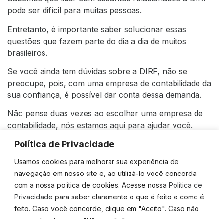
pode ser difícil para muitas pessoas.
Entretanto, é importante saber solucionar essas
questões que fazem parte do dia a dia de muitos
brasileiros.
Se você ainda tem dúvidas sobre a DIRF, não se
preocupe, pois, com uma empresa de contabilidade da
sua confiança, é possível dar conta dessa demanda.
Não pense duas vezes ao escolher uma empresa de
contabilidade, nós estamos aqui para ajudar você.
Política de Privacidade
Conte com uma empresa de contabilidade em que
você confie e que seja ideal para você!
Usamos cookies para melhorar sua experiência de
navegação em nosso site e, ao utilizá-lo você concorda
Basta clicar no ícone do WhatsApp, localizado no
com a nossa política de cookies. Acesse nossa
Política de
canto inferior direito de sua tela, e nos mandar uma
Privacidade
para saber claramente o que é feito e como é
mensagem.
feito. Caso você concorde, clique em "Aceito". Caso não
Nossos profissionais estão prontos para te atender da