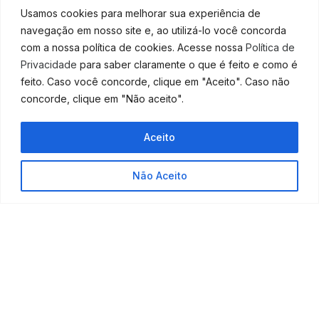
lançamento de informações relacionadas aos tributos
Usamos cookies para melhorar sua experiência de
empresariais.
navegação em nosso site e, ao utilizá-lo você concorda
com a nossa política de cookies. Acesse nossa
Política de
Mas se você ainda encontrar dificuldades para fazer
Privacidade
para saber claramente o que é feito e como é
essas transmissões, a melhor alternativa é contratar
feito. Caso você concorde, clique em "Aceito". Caso não
um escritório de contabilidade com profissionais
concorde, clique em "Não aceito".
qualificados, para fazer esse serviço para sua
empresa.
Aceito
Entre em
contato conosco
por um dos nossos canais
de atendimento e saiba mais sobre os benefícios de
Não Aceito
contar com o nosso suporte especializado!
Fonte:
Abrir Empresa Simples
PRESSIONE AQUI AGORA MESMO E FALE JÁ
CONOSCO PARA MAIS INFORMAÇÕES!