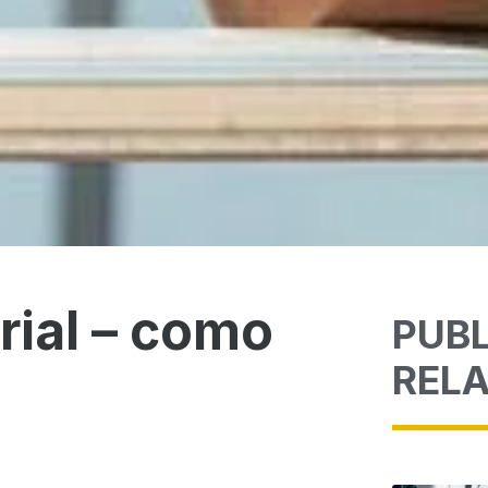
ial – como
PUB
REL