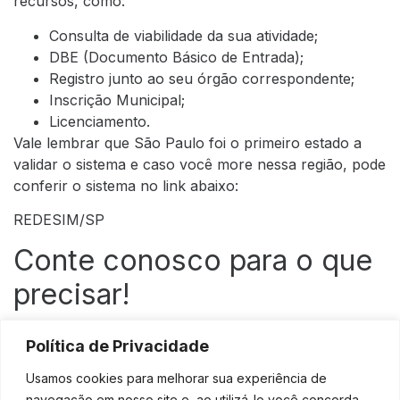
recursos, como:
Consulta de viabilidade da sua atividade;
DBE (Documento Básico de Entrada);
Registro junto ao seu órgão correspondente;
Inscrição Municipal;
Licenciamento.
Vale lembrar que São Paulo foi o primeiro estado a
validar o sistema e caso você more nessa região, pode
conferir o sistema no link abaixo:
REDESIM/SP
Conte conosco para o que
precisar!
Formalizar o seu negócio ficou mais fácil com o
Política de Privacidade
balcão único, mas lembre-se que você terá uma série
Usamos cookies para melhorar sua experiência de
de deveres e obrigações a cumprir ao longo da sua
navegação em nosso site e, ao utilizá-lo você concorda