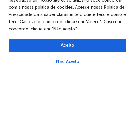
trajetória empreendedora, como, por exemplo, as
com a nossa política de cookies. Acesse nossa
Política de
questões ligadas à contabilidade.
Privacidade
para saber claramente o que é feito e como é
Começar com o pé direito é entender esse detalhe e
feito. Caso você concorde, clique em "Aceito". Caso não
priorizar o suporte de um bom escritório contábil para
concorde, clique em "Não aceito".
te auxiliar em tudo o que for necessário e, assim,
garantir as melhores tomadas de decisão.
Aceito
Portanto, para contar com os nossos serviços
especializados,
basta nos contatar agora mesmo!
Não Aceito
Fonte:
Abrir Empresa Simples
PARA MAIS INFORMAÇÕES ENTRE EM CONTATO
CONOSCO