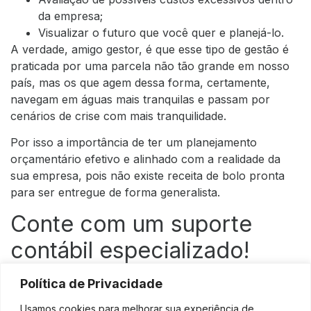
da empresa;
Visualizar o futuro que você quer e planejá-lo.
A verdade, amigo gestor, é que esse tipo de gestão é
praticada por uma parcela não tão grande em nosso
país, mas os que agem dessa forma, certamente,
navegam em águas mais tranquilas e passam por
cenários de crise com mais tranquilidade.
Por isso a importância de ter um planejamento
orçamentário efetivo e alinhado com a realidade da
sua empresa, pois não existe receita de bolo pronta
para ser entregue de forma generalista.
Conte com um suporte
contábil especializado!
Política de Privacidade
Precisamos salientar que não dá também para colocar
tudo na conta do gestor, pois a rotina costuma ser
Usamos cookies para melhorar sua experiência de