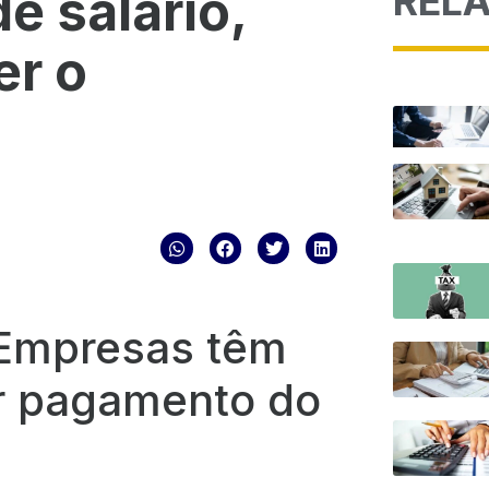
REL
e salário,
er o
 Empresas têm
r pagamento do