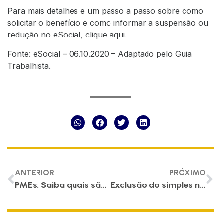
Para mais detalhes e um passo a passo sobre como
solicitar o benefício e como informar a suspensão ou
redução no eSocial,
clique aqui
.
Fonte: eSocial – 06.10.2020 – Adaptado pelo
Guia
Trabalhista
.
ANTERIOR
PRÓXIMO
PMEs: Saiba quais são as 4 ferramentas gratuitas que o Google acabou de lançar!
Exclusão do simples nacional: Ligue o alerta na sua empresa!