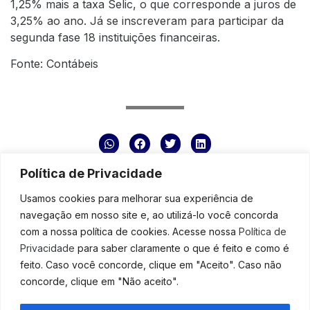
1,25% mais a taxa Selic, o que corresponde a juros de
3,25% ao ano. Já se inscreveram para participar da
segunda fase 18 instituições financeiras.
Fonte:
Contábeis
Política de Privacidade
Usamos cookies para melhorar sua experiência de
ANTERIOR
PRÓXIMO
navegação em nosso site e, ao utilizá-lo você concorda
Negocie os seus débitos! Governo libera nova modalidade para amenizar os efeitos da crise para as PMEs
Abrir um novo negócio em plena pandemia? Descubra como e lucre com isso!
com a nossa política de cookies. Acesse nossa
Política de
Privacidade
para saber claramente o que é feito e como é
feito. Caso você concorde, clique em "Aceito". Caso não
concorde, clique em "Não aceito".