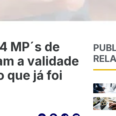
 4 MP´s de
PUB
REL
am a validade
 que já foi