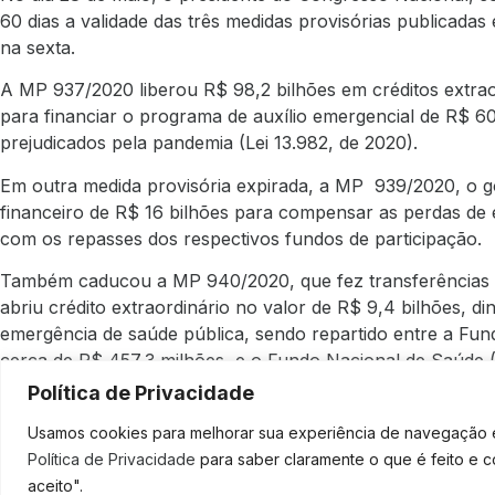
60 dias a validade das três medidas provisórias publicadas 
na sexta.
A MP 937/2020 liberou R$ 98,2 bilhões em créditos extraor
para financiar o programa de auxílio emergencial de R$ 6
prejudicados pela pandemia (Lei 13.982, de 2020).
Em outra medida provisória expirada, a MP 939/2020, o go
financeiro de R$ 16 bilhões para compensar as perdas de e
com os repasses dos respectivos fundos de participação.
Também caducou a MP 940/2020, que fez transferências 
abriu crédito extraordinário no valor de R$ 9,4 bilhões, d
emergência de saúde pública, sendo repartido entre a Fu
cerca de R$ 457,3 milhões, e o Fundo Nacional de Saúde 
Política de Privacidade
Já a MP 943/2020 foi publicada no dia 3 de abril para via
Emergencial de Suporte a Empregos. A medida abriu crédit
Usamos cookies para melhorar sua experiência de navegação em
recursos destinados às pequenas e médias empresas financ
Política de Privacidade
para saber claramente o que é feito e 
por dois meses, devido à crise econômica gerada pela covi
aceito".
SOLICI