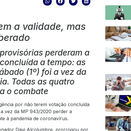
em a validade, mas
liberado
 provisórias perderam a
 concluída a tempo: as
bado (1º) foi a vez da
ia. Todas as quatro
ra o combate
vigência por não terem votação concluída
i a vez da MP 943/2020 perder a
ate à pandemia de coronavírus.
senador Davi Alcolumbre, prorrogou por