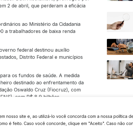
em 2 de abril, que perderam a eficácia
dinários ao Ministério da Cidadania
00 a trabalhadores de baixa renda
verno federal destinou auxílio
stados, Distrito Federal e municípios
para os fundos de saúde. A medida
inheiro destinado ao enfrentamento da
ndação Oswaldo Cruz (Fiocruz), com
(FNS), com R$ 8,9 bilhões.
bilizar a execução do Programa
o extraordinário de R$ 34 bilhões,
 nosso site e, ao utilizá-lo você concorda com a nossa política d
iarem o pagamento de folhas salariais
como é feito. Caso você concorde, clique em "Aceito". Caso não co
d-19.
TE CONTATO
TEM DÚVIDAS? FALE NO WHATSAPP