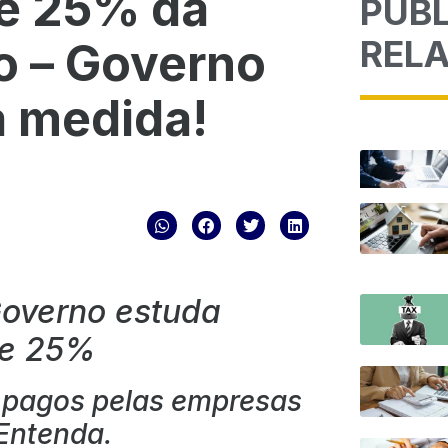
é 25% da
PUB
REL
o – Governo
a medida!
overno estuda
de 25%
s pagos pelas empresas
 Entenda.