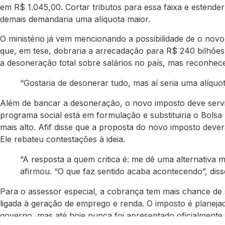
em R$ 1.045,00. Cortar tributos para essa faixa e estende
demais demandaria uma alíquota maior.
O ministério já vem mencionando a possibilidade de o nov
que, em tese, dobraria a arrecadação para R$ 240 bilhõe
a desoneração total sobre salários no país, mas reconhece
“Gostaria de desonerar tudo, mas aí seria uma alíquota
Além de bancar a desoneração, o novo imposto deve servi
programa social está em formulação e substituiria o Bolsa
mais alto. Afif disse que a proposta do novo imposto dev
Ele rebateu contestações à ideia.
“A resposta a quem critica é: me dê uma alternativa m
afirmou. “O que faz sentido acaba acontecendo”, diss
Para o assessor especial, a cobrança tem mais chance de 
ligada à geração de emprego e renda. O imposto é plane
governo, mas até hoje nunca foi apresentado oficialmente. 