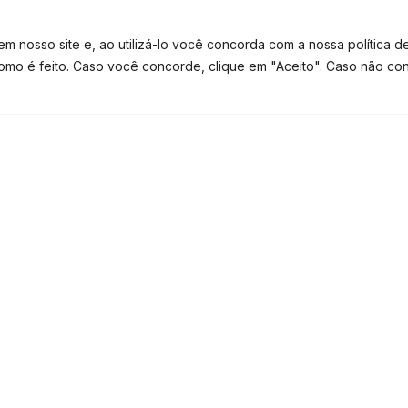
amente até pelo presidente Jair
 nosso site e, ao utilizá-lo você concorda com a nossa política d
como é feito. Caso você concorde, clique em "Aceito". Caso não co
TE CONTATO
TEM DÚVIDAS? FALE NO WHATSAPP
 moldes da antiga CPMF (Contribuição
errubar o então secretário especial da
 até saques e depósitos em dinheiro
amentos no débito e no crédito teriam
imposto na geladeira, mas não o
 de uma CPMF. Além disso, passou a
 cheio o crescimento do e-commerce. As
o com a pandemia. O governo trabalha
r consideradas no projeto de Orçamento
sso.