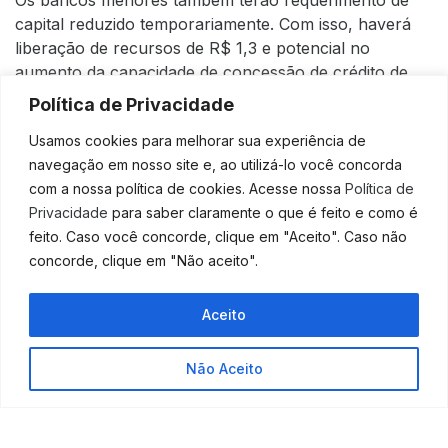
capital reduzido temporariamente. Com isso, haverá
liberação de recursos de R$ 1,3 e potencial no
aumento da capacidade de concessão de crédito de
até R$ 16,5 bilhões.
Política de Privacidade
O requerimento de capital é um instrumento de
Usamos cookies para melhorar sua experiência de
regulação bancária criado depois da crise financeira
navegação em nosso site e, ao utilizá-lo você concorda
de 2008.
com a nossa política de cookies. Acesse nossa
Política de
Privacidade
para saber claramente o que é feito e como é
A autoridade monetária exige que as instituições
feito. Caso você concorde, clique em "Aceito". Caso não
financeiras tenham um percentual mínimo de
concorde, clique em "Não aceito".
patrimônio para garantir que eles tenham recursos
durante uma eventual crise.
Aceito
Ao diminuir essa parcela, o BC permite que os
recursos fiquem livres para serem utilizados e
Não Aceito
aumenta o potencial de geração de crédito.
Além disso, a autoridade monetária lançou um sistema
de otimização de capital.