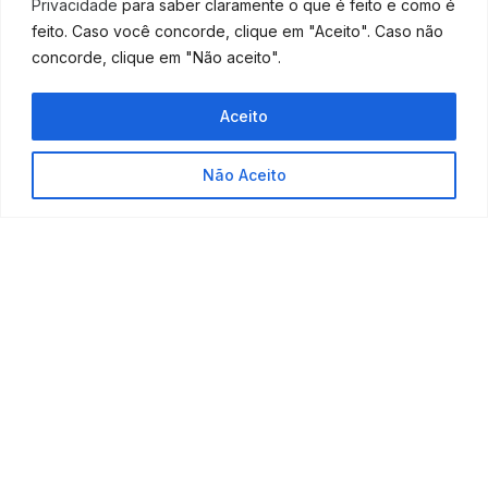
Privacidade
para saber claramente o que é feito e como é
cooperativa que presta serviço poderá buscar crédito
feito. Caso você concorde, clique em "Aceito". Caso não
em uma cooperativa financeira.
concorde, clique em "Não aceito".
Neste contexto, O BANCOOB (Banco Cooperativo do
Brasil), já está disponibilizando linha de crédito
Aceito
exclusiva para financiamento da folha de
pagamento, ação que poderá auxiliar na manutenção
Não Aceito
das operações das cooperativas neste momento de
dificuldade econômica.
Fonte:
Contabeis