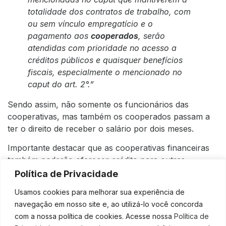
totalidade dos contratos de trabalho, com
ou sem vínculo empregatício e o
pagamento aos
cooperados
, serão
atendidas com prioridade no acesso a
créditos públicos e quaisquer benefícios
fiscais, especialmente o mencionado no
caput do art. 2°.”
Sendo assim, não somente os funcionários das
cooperativas, mas também os cooperados passam a
ter o direito de receber o salário por dois meses.
Importante destacar que as cooperativas financeiras
também poderão oferecer crédito para outras
cooperativas, além das demais empresas com a
Política de Privacidade
finalidade de pagamento da folha salarial. E aqui entra
Usamos cookies para melhorar sua experiência de
o sexto princípio do cooperativismo que é a
navegação em nosso site e, ao utilizá-lo você concorda
intercooperação, esse princípio trata do estímulo da
com a nossa política de cookies. Acesse nossa
Política de
cooperação entre cooperativas, ou seja, uma