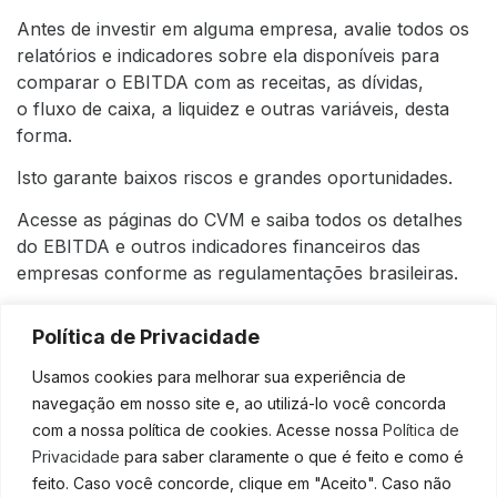
Antes de investir em alguma empresa, avalie todos os
relatórios e indicadores sobre ela disponíveis para
comparar o EBITDA com as receitas, as dívidas,
o fluxo de caixa, a liquidez e outras variáveis, desta
forma.
Isto garante baixos riscos e grandes oportunidades.
Acesse as páginas do CVM e saiba todos os detalhes
do EBITDA e outros indicadores financeiros das
empresas conforme as regulamentações brasileiras.
Vantagens do EBITDA
Política de Privacidade
O EBITDA é um indicador financeiro que apresenta
Usamos cookies para melhorar sua experiência de
algumas vantagens e benefícios para as empresas,
navegação em nosso site e, ao utilizá-lo você concorda
confira algumas delas:
com a nossa política de cookies. Acesse nossa
Política de
Privacidade
para saber claramente o que é feito e como é
É uma importante ferramenta que proporciona
feito. Caso você concorde, clique em "Aceito". Caso não
determinar os números relacionados a