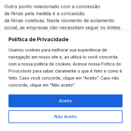
Outro ponto relacionado com a concessão
de férias pela medida é a concessão
de férias coletivas. Neste momento de isolamento
social, as empresas não necessitam seguir os limites
definidos pela Consolidação das Leis do
Política de Privacidade
Trabalho (CLT) , a respeito das férias coletivas, que
autoriza a ocorrência das férias coletivas em apenas
Usamos cookies para melhorar sua experiência de
dois períodos anuais, sendo nenhum deles inferior a
navegação em nosso site e, ao utilizá-lo você concorda
10 dias corridos.
com a nossa política de cookies. Acesse nossa
Política de
Privacidade
para saber claramente o que é feito e como é
“Além de dispensar a comunicação prévia
feito. Caso você concorde, clique em "Aceito". Caso não
ao Ministério da Economia foi dispensado
concorde, clique em "Não aceito".
também o aviso prévio aos sindicatos da
categoria profissional”, finaliza Joseane.
Aceito
Fonte:
Rota Jurídica
Não Aceito