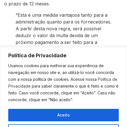
o prazo de 12 meses.
“Esta é uma medida vantajosa tanto para a
administração quanto para os fornecedores.
A partir desta nova regra, será possível
deduzir o valor da multa devida de um
próximo pagamento a ser feito para a
empresa contratada, gerando
Política de Privacidade
economicidade para a Administração
Pública”, explicou Heckert.
Usamos cookies para melhorar sua experiência de
navegação em nosso site e, ao utilizá-lo você concorda
Por conta da pandemia do novo coronavírus, os
com a nossa política de cookies. Acesse nossa
Política de
fornecedores também poderão ser beneficiados com
Privacidade
para saber claramente o que é feito e como é
a suspensão da multa. Para isso, os interessados
feito. Caso você concorde, clique em "Aceito". Caso não
deverão solicitar o adiamento da cobrança para até 60
concorde, clique em "Não aceito".
dias após o término do estado de emergência. O valor
também será corrigido pela Selic.
Aceito
Fonte:
Contábeis
Fale Conosco