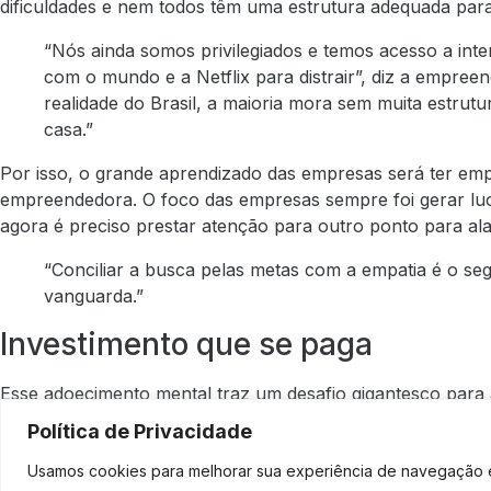
dificuldades e nem todos têm uma estrutura adequada para
“Nós ainda somos privilegiados e temos acesso a inte
com o mundo e a Netflix para distrair”, diz a empree
realidade do Brasil, a maioria mora sem muita estru
casa.”
Por isso, o grande aprendizado das empresas será ter empa
empreendedora. O foco das empresas sempre foi gerar luc
agora é preciso prestar atenção para outro ponto para a
“Conciliar a busca pelas metas com a empatia é o s
vanguarda.”
Investimento que se paga
Esse adoecimento mental traz um desafio gigantesco para
funcionários produzem menos – e geram menos lucro par
Política de Privacidade
torna estratégica para as empresas”, diz Pimenta.
Usamos cookies para melhorar sua experiência de navegação em
Se antes os grandes ativos das empresas eram máquinas e 