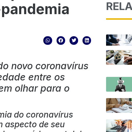
REL
-pandemia
do novo coronavírus
edade entre os
em olhar para o
mia do coronavírus
m aspecto de seu