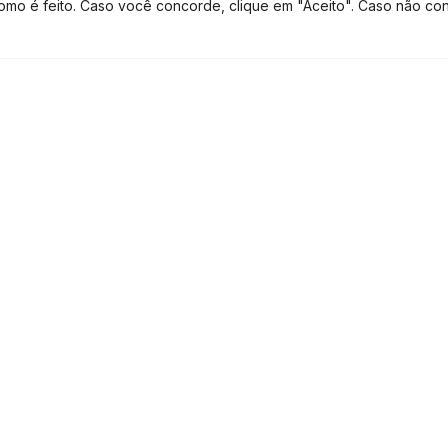
como é feito. Caso você concorde, clique em "Aceito". Caso não co
 metas superiores, diz a empreendedora.
TE CONTATO
TEM DÚVIDAS? FALE NO WHATSAPP
sica – do funcionário pode ajudar a
s e afastamentos.
saúde mental geram retorno de
 com dificuldades para contratar
rtamentais nos candidatos, muitas vezes
ack ou lidar com a ansiedade, por
óprios funcionários, a empresa
to, diz Pimenta.