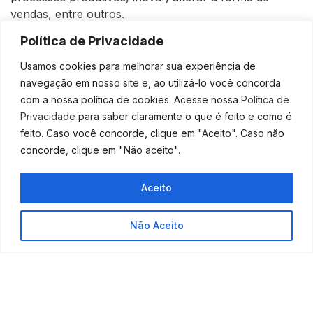
vendas, entre outros.
Política de Privacidade
O trabalho é maior, mas o resultando,
expressivamente melhor. Em outra frente, é
Usamos cookies para melhorar sua experiência de
importante trabalhar as receitas, reduzindo os
navegação em nosso site e, ao utilizá-lo você concorda
cancelamentos, as inadimplências e o downgrade –
com a nossa política de cookies. Acesse nossa
Política de
termo utilizado para os pedidos dos clientes de
Privacidade
para saber claramente o que é feito e como é
redução de honorários -, além de criar produtos, abrir
feito. Caso você concorde, clique em "Aceito". Caso não
novos mercados ou conquistar clientes.
concorde, clique em "Não aceito".
As mudanças oriundas dessas frentes e de outras
como os trabalhos com investimentos, dívidas, lucros
Aceito
e dividendos e pró-labore levam em conta duas
variáveis: além da busca por aumento do Cash
Não Aceito
Runway, o Payback, termo utilizado para a referência
ao tempo em que o projeto se paga.
Trabalhe em equipes, crie
salas de guerra!