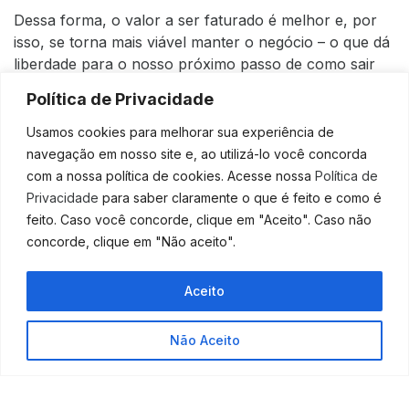
Dessa forma, o valor a ser faturado é melhor e, por
isso, se torna mais viável manter o negócio – o que dá
liberdade para o nosso próximo passo de como sair
da crise financeira…
Política de Privacidade
Avalie suas alternativas
Usamos cookies para melhorar sua experiência de
com o auxílio de um
navegação em nosso site e, ao utilizá-lo você concorda
com a nossa política de cookies. Acesse nossa
Política de
contador
Privacidade
para saber claramente o que é feito e como é
feito. Caso você concorde, clique em "Aceito". Caso não
Por ter a sensibilidade da situação – e não querer
concorde, clique em "Não aceito".
perder clientes –, muitas instituições financeiras estão
prolongando a compensação de créditos adquiridos
Aceito
no período atual, o que dá mais fôlego para o seu
caixa e aumenta o seu capital de giro.
Não Aceito
No entanto, é preciso ter muito cuidado, porque o que
é solução também pode se tornar a causa da sua
queda drástica no pós-crise.