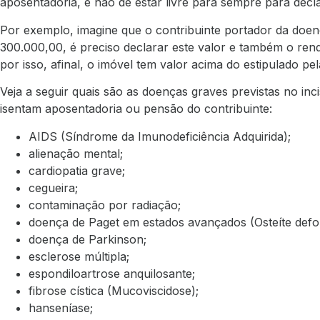
aposentadoria, e não de estar livre para sempre para decla
Por exemplo, imagine que o contribuinte portador da doe
300.000,00, é preciso declarar este valor e também o ren
por isso, afinal, o imóvel tem valor acima do estipulado pe
Veja a seguir quais são as doenças graves previstas no inc
isentam aposentadoria ou pensão do contribuinte:
AIDS (Síndrome da Imunodeficiência Adquirida);
alienação mental;
cardiopatia grave;
cegueira;
contaminação por radiação;
doença de Paget em estados avançados (Osteíte defo
doença de Parkinson;
esclerose múltipla;
espondiloartrose anquilosante;
fibrose cística (Mucoviscidose);
hanseníase;