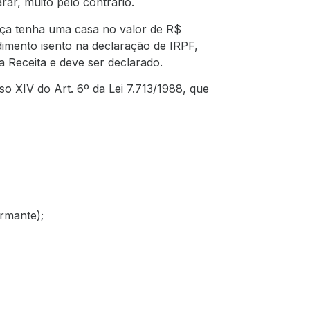
rar, muito pelo contrário.
nça tenha uma casa no valor de R$
dimento isento na declaração de IRPF,
la Receita e deve ser declarado.
iso XIV do Art. 6º da
Lei 7.713/1988,
que
rmante);