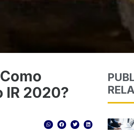
: Como
PUB
REL
o IR 2020?