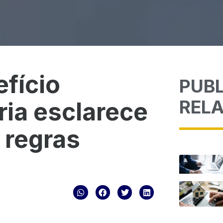
fício
PUB
REL
ria esclarece
 regras