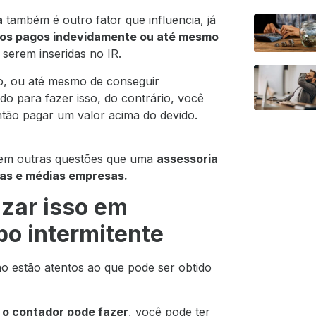
a
também é outro fator que influencia, já
stos pagos indevidamente ou até mesmo
 serem inseridas no IR.
ído, ou até mesmo de conseguir
do para fazer isso, do contrário, você
tão pagar um valor acima do devido.
stem outras questões que uma
assessoria
nas e médias empresas.
izar isso em
po intermitente
 estão atentos ao que pode ser obtido
 o contador pode fazer
, você pode ter