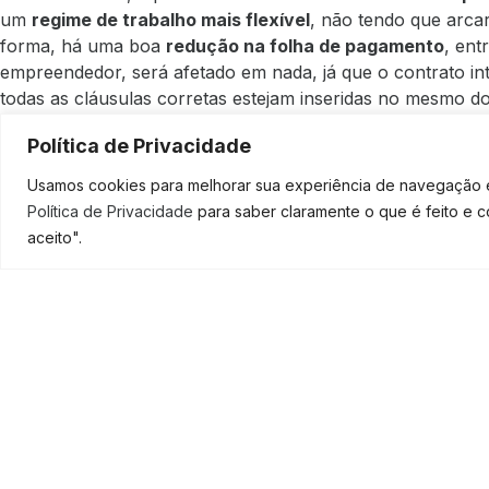
um
regime de trabalho mais flexível
, não tendo que arca
forma, há uma boa
redução na folha de pagamento
, ent
empreendedor, será afetado em nada, já que o contrato inte
todas as cláusulas corretas estejam inseridas no mesmo 
temporário e eventual.
Política de Privacidade
Análises de custos, melhor p
Usamos cookies para melhorar sua experiência de navegação em
planejamento estratégico e 
Política de Privacidade
para saber claramente o que é feito e 
aceito".
SOLICI
A listagem de tudo o que uma
empresa de contabilidade
todos esses critérios descritos acima, são de extrema imp
desenvolvimento do negócio.
A análise de custos, por exemplo, impacta numa melh
O planejamento estratégico e o tributário, permitem 
Ou seja, tudo está interligado e por isso você precisa dess
sendo pequeno não é um objetivo, afinal de contas, todo
um negócio
, deseja
expandir, ter mais lucro e assim opo