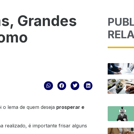
s, Grandes
PUB
REL
Como
oi o lema de quem deseja
prosperar e
 realizado, é importante frisar alguns