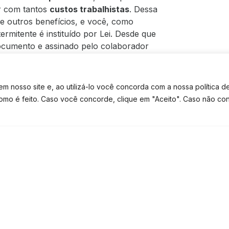
r com tantos
custos trabalhistas
. Dessa
re outros benefícios, e você, como
rmitente é instituído por Lei. Desde que
documento e assinado pelo colaborador
recificação,
 nosso site e, ao utilizá-lo você concorda com a nossa política d
tributário…
como é feito. Caso você concorde, clique em "Aceito". Caso não co
TE CONTATO
TEM DÚVIDAS? FALE NO WHATSAPP
experiente
pode fazer, é extensa. E
ortância para um melhor alicerce e
or precificação;
decisões mais assertivas…
e tipo de
assessoria
, pois continuar
 mundo que
abre uma empresa, que cria
rtunizar vantagens para todo o